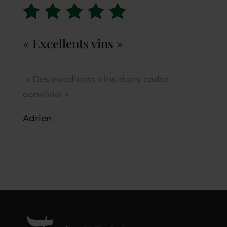
« Excellents vins »
»
Des excellents vins dans cadre
convivial
«
Adrien