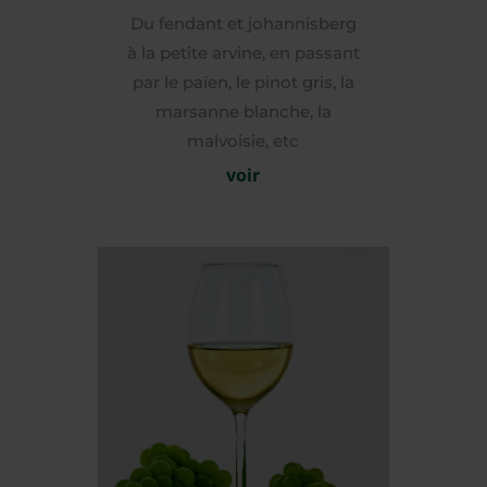
Du fendant et johannisberg
à la petite arvine, en passant
par le païen, le pinot gris, la
marsanne blanche, la
malvoisie, etc
voir