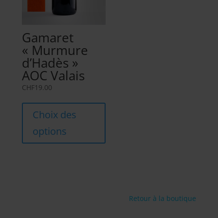
Gamaret
« Murmure
d’Hadès »
AOC Valais
CHF
19.00
Ce
produit
Choix des
a
options
plusieurs
variations.
Les
options
peuvent
être
Retour à la boutique
choisies
sur