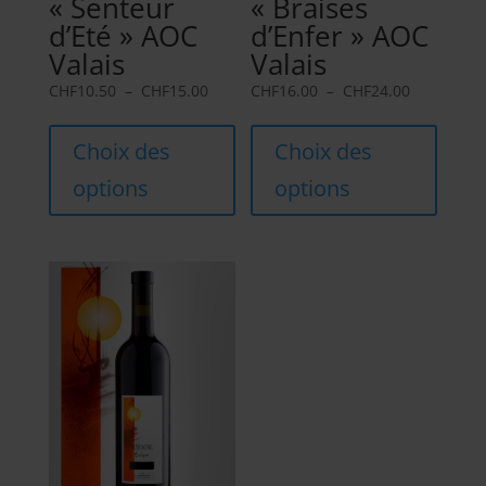
« Senteur
« Braises
d’Eté » AOC
d’Enfer » AOC
Valais
Valais
Plage
Plage
CHF
10.50
–
CHF
15.00
CHF
16.00
–
CHF
24.00
de
Ce
de
Ce
prix :
produit
prix :
produi
Choix des
Choix des
CHF10.50
a
CHF16.00
a
options
options
à
plusieurs
à
plusie
CHF15.00
variations.
CHF24.00
variati
Les
Les
options
option
peuvent
peuve
être
être
choisies
choisi
sur
sur
la
la
page
page
du
du
produit
produi