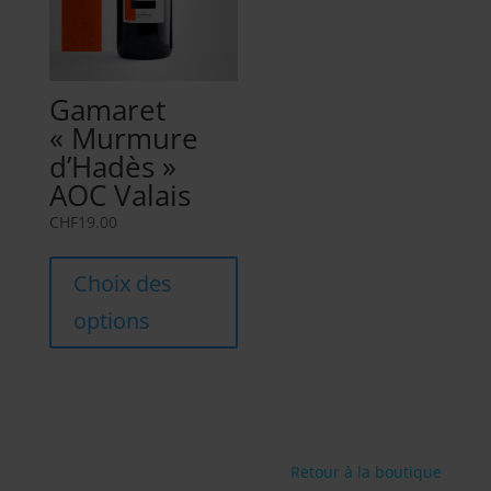
produit
Gamaret
« Murmure
d’Hadès »
AOC Valais
CHF
19.00
Ce
produit
Choix des
a
options
plusieurs
variations.
Les
options
peuvent
être
Retour à la boutique
choisies