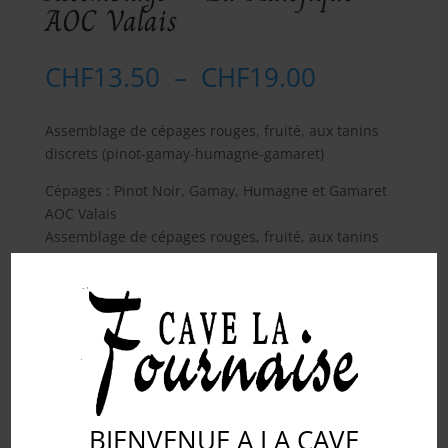
AOC Valais
Plage
CHF
13.50
–
CHF
19.00
de
prix :
Assemblage de cépages rouges, fruité, aux tanins
CHF13.50
discrets (pinot-gamay-humagne-gamaret)
à
CHF19.00
Cépages : Pinot Noir, Gamay, Humagne et Gamaret
AOC Valais
Assemblage de cépages rouges, fruité, aux tanins
discrets à servir à la temp. de 13° à 15°, accompagne
les viandes blanches, grillades, charcuteries,
fromages…
Contenance
Effacer
BIENVENUE A LA CAVE
CHF
19.00